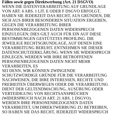
Fällen sowie gegen Direktwerbung (Art. 21 DSGVO)
WENN DIE DATENVERARBEITUNG AUF GRUNDLAGE
VON ART. 6 ABS. 1 LIT. E ODER F DSGVO ERFOLGT,
HABEN SIE JEDERZEIT DAS RECHT, AUS GRÜNDEN, DIE
SICH AUS IHRER BESONDEREN SITUATION ERGEBEN,
GEGEN DIE VERARBEITUNG IHRER
PERSONENBEZOGENEN DATEN WIDERSPRUCH
EINZULEGEN; DIES GILT AUCH FÜR EIN AUF DIESE
BESTIMMUNGEN GESTÜTZTES PROFILING. DIE
JEWEILIGE RECHTSGRUNDLAGE, AUF DENEN EINE
VERARBEITUNG BERUHT, ENTNEHMEN SIE DIESER
DATENSCHUTZERKLÄRUNG. WENN SIE WIDERSPRUCH
EINLEGEN, WERDEN WIR IHRE BETROFFENEN
PERSONENBEZOGENEN DATEN NICHT MEHR
VERARBEITEN, ES
SEI DENN, WIR KÖNNEN ZWINGENDE
SCHUTZWÜRDIGE GRÜNDE FÜR DIE VERARBEITUNG
NACHWEISEN, DIE IHRE INTERESSEN, RECHTE UND
FREIHEITEN ÜBERWIEGEN ODER DIE VERARBEITUNG
DIENT DER GELTENDMACHUNG, AUSÜBUNG ODER
VERTEIDIGUNG VON RECHTSANSPRÜCHEN
(WIDERSPRUCH NACH ART. 21 ABS. 1 DSGVO).
WERDEN IHRE PERSONENBEZOGENEN DATEN
VERARBEITET, UM DIREKTWERBUNG ZU BETREIBEN,
SO HABEN SIE DAS RECHT, JEDERZEIT WIDERSPRUCH